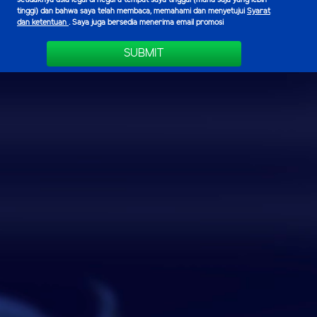
setidaknya usia legal di negara tempat saya tinggal (mana saja yang lebih
tinggi) dan bahwa saya telah membaca, memahami dan menyetujui
Syarat
dan ketentuan
. Saya juga bersedia menerima email promosi
SUBMIT