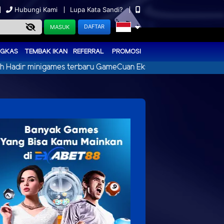
Hubungi Kami
Lupa Kata Sandi?
DAFTAR
NGKAS
TEMBAK IKAN
REFERRAL
PROMOSI
erbaru GameCuan Eksklusif hanya di EXABET88 , 100% gratis! B