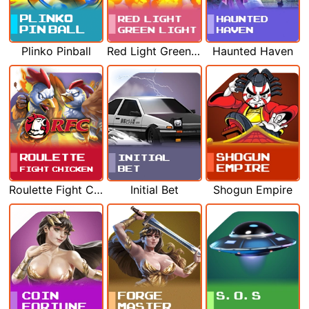
Plinko Pinball
Red Light Green Light
Haunted Haven
Roulette Fight Chicken
Initial Bet
Shogun Empire