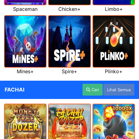
Spaceman
Chicken+
Limbo+
Mines+
Spire+
Plinko+
FACHAI
Cari
Lihat Semua