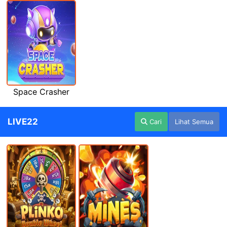
Space Crasher
LIVE22
Cari
Lihat Semua