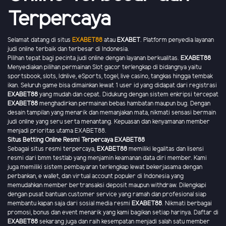
Terpercaya
Selamat datang di situs
EXABET88
atau
EXABET
. Platform penyedia layanan
judi online terbaik dan terbesar di Indonesia.
Pilihan tepat bagi pecinta judi online dengan layanan berkualitas.
EXABET88
Menyediakan pilihan permainan Slot gacor terlengkap di bidangnya yaitu
sportsbook, slots, Idnlive, eSports, togel, live casino, tangkas hingga tembak
ikan. Seluruh game bisa dimainkan lewat 1 user id yang didapat dari registrasi
EXABET88
yang mudah dan cepat. Didukung dengan sistem enkripsi tercepat
EXABET88
menghadirkan permainan bebas hambatan maupun bug. Dengan
desain tampilan yang menarik dan memanjakan mata, nikmati sensasi bermain
judi online yang seru serta menantang. Kepuasan dan kenyamanan member
menjadi prioritas utama EXABET88.
Situs Betting Online Resmi Terpercaya EXABET88
Sebagai situs resmi terpercaya,
EXABET88
memiliki legalitas dan lisensi
resmi dari bmm testlab yang menjamin keamanan data diri member. Kami
juga memiliki sistem pembayaran terlengkap lewat bekerjasama dengan
perbankan, e wallet, dan virtual account populer di Indonesia yang
memudahkan member bertransaksi deposit maupun withdraw. Dilengkapi
dengan pusat bantuan customer service yang ramah dan profesional siap
membantu kapan saja dari sosial media resmi
EXABET88
. Nikmati berbagai
promosi, bonus dan event menarik yang kami bagikan setiap harinya. Daftar di
EXABET88
sekarang juga dan raih kesempatan menjadi salah satu member