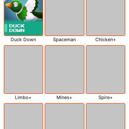
Duck Down
Spaceman
Chicken+
Limbo+
Mines+
Spire+