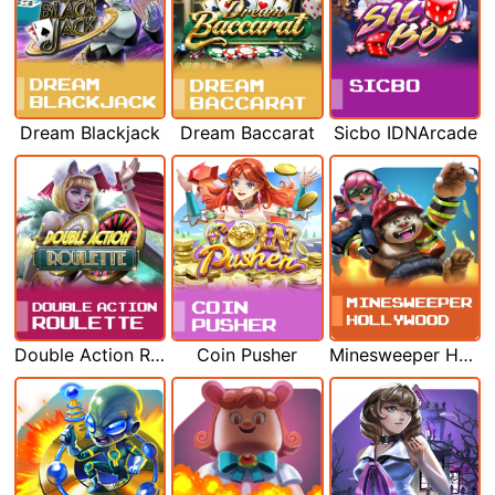
Dream Blackjack
Dream Baccarat
Sicbo IDNArcade
Double Action Roulette
Coin Pusher
Minesweeper Hollywood