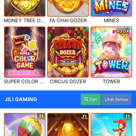
MONEY TREE DOZER
FA CHAI DOZER
MINES
SUPER COLOR GAME
CIRCUS DOZER
TOWER
JILI GAMING
Cari
Lihat Semua