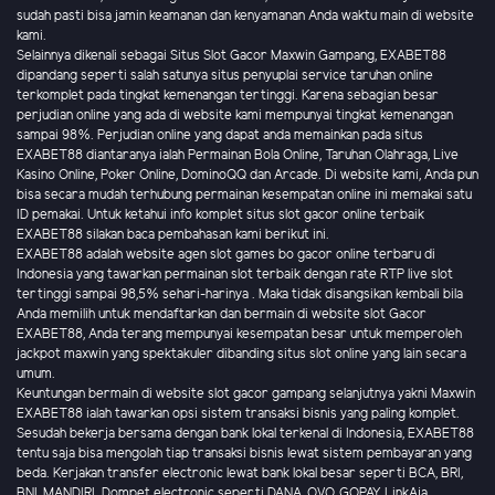
sudah pasti bisa jamin keamanan dan kenyamanan Anda waktu main di website
kami.
Selainnya dikenali sebagai Situs Slot Gacor Maxwin Gampang, EXABET88
dipandang seperti salah satunya situs penyuplai service taruhan online
terkomplet pada tingkat kemenangan tertinggi. Karena sebagian besar
perjudian online yang ada di website kami mempunyai tingkat kemenangan
sampai 98%. Perjudian online yang dapat anda memainkan pada situs
EXABET88 diantaranya ialah Permainan Bola Online, Taruhan Olahraga, Live
Kasino Online, Poker Online, DominoQQ dan Arcade. Di website kami, Anda pun
bisa secara mudah terhubung permainan kesempatan online ini memakai satu
ID pemakai. Untuk ketahui info komplet situs slot gacor online terbaik
EXABET88 silakan baca pembahasan kami berikut ini.
EXABET88 adalah website agen slot games bo gacor online terbaru di
Indonesia yang tawarkan permainan slot terbaik dengan rate RTP live slot
tertinggi sampai 98,5% sehari-harinya . Maka tidak disangsikan kembali bila
Anda memilih untuk mendaftarkan dan bermain di website slot Gacor
EXABET88, Anda terang mempunyai kesempatan besar untuk memperoleh
jackpot maxwin yang spektakuler dibanding situs slot online yang lain secara
umum.
Keuntungan bermain di website slot gacor gampang selanjutnya yakni Maxwin
EXABET88 ialah tawarkan opsi sistem transaksi bisnis yang paling komplet.
Sesudah bekerja bersama dengan bank lokal terkenal di Indonesia, EXABET88
tentu saja bisa mengolah tiap transaksi bisnis lewat sistem pembayaran yang
beda. Kerjakan transfer electronic lewat bank lokal besar seperti BCA, BRI,
BNI, MANDIRI. Dompet electronic seperti DANA, OVO, GOPAY, LinkAja,