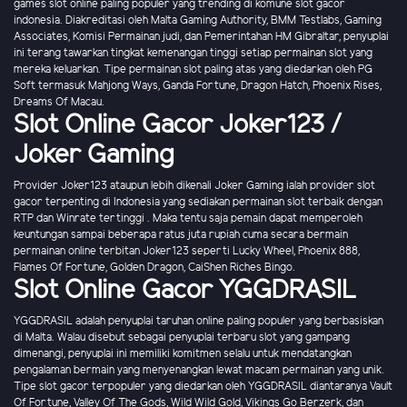
games slot online paling populer yang trending di komune slot gacor
indonesia. Diakreditasi oleh Malta Gaming Authority, BMM Testlabs, Gaming
Associates, Komisi Permainan judi, dan Pemerintahan HM Gibraltar, penyuplai
ini terang tawarkan tingkat kemenangan tinggi setiap permainan slot yang
mereka keluarkan. Tipe permainan slot paling atas yang diedarkan oleh PG
Soft termasuk Mahjong Ways, Ganda Fortune, Dragon Hatch, Phoenix Rises,
Dreams Of Macau.
Slot Online Gacor Joker123 /
Joker Gaming
Provider Joker123 ataupun lebih dikenali Joker Gaming ialah provider slot
gacor terpenting di Indonesia yang sediakan permainan slot terbaik dengan
RTP dan Winrate tertinggi . Maka tentu saja pemain dapat memperoleh
keuntungan sampai beberapa ratus juta rupiah cuma secara bermain
permainan online terbitan Joker123 seperti Lucky Wheel, Phoenix 888,
Flames Of Fortune, Golden Dragon, CaiShen Riches Bingo.
Slot Online Gacor YGGDRASIL
YGGDRASIL adalah penyuplai taruhan online paling populer yang berbasiskan
di Malta. Walau disebut sebagai penyuplai terbaru slot yang gampang
dimenangi, penyuplai ini memiliki komitmen selalu untuk mendatangkan
pengalaman bermain yang menyenangkan lewat macam permainan yang unik.
Tipe slot gacor terpopuler yang diedarkan oleh YGGDRASIL diantaranya Vault
Of Fortune, Valley Of The Gods, Wild Wild Gold, Vikings Go Berzerk, dan