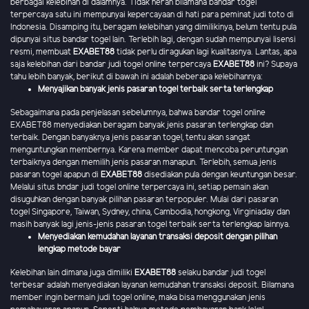
berbagai kelebihan di dalamnya. Tidak heran bilamana bandar togel
terpercaya satu ini mempunyai kepercayaan di hati para peminat judi toto di
Indonesia. Disamping itu, beragam kelebihan yang dimilikinya, belum tentu pula
dipunyai situs bandar togel lain. Terlebih lagi, dengan sudah mempunyai lisensi
resmi, membuat
EXABET88
tidak perlu diragukan lagi kualitasnya. Lantas, apa
saja kelebihan dari bandar judi togel online terpercaya
EXABET88
ini? Supaya
tahu lebih banyak, berikut di bawah ini adalah beberapa kelebihannya:
Menyajikan banyak jenis pasaran togel terbaik serta terlengkap
Sebagaimana pada penjelasan sebelumnya, bahwa bandar togel online
EXABET88 menyediakan beragam banyak jenis pasaran terlengkap dan
terbaik. Dengan banyaknya jenis pasaran togel, tentu akan sangat
menguntungkan membernya. Karena member dapat mencoba peruntungan
terbaiknya dengan memilih jenis pasaran manapun. Terlebih, semua jenis
pasaran togel apapun di
EXABET88
disediakan pula dengan keuntungan besar.
Melalui situs bndar judi togel online terpercaya ini, setiap pemain akan
disuguhkan dengan banyak pilihan pasaran terpopuler. Mulai dari pasaran
togel Singapore, Taiwan, Sydney, china, Cambodia, hongkong, Virginiaday dan
masih banyak lagi jenis-jenis pasaran togel terbaik serta terlengkap lainnya.
Menyediakan kemudahan layanan transaksi deposit dengan pilihan
lengkap metode bayar
Kelebihan lain dimana juga dimiliki
EXABET88
selaku bandar judi togel
terbesar adalah menyediakan layanan kemudahan transaksi deposit. Bilamana
member ingin bermain judi togel online, maka bisa menggunakan jenis