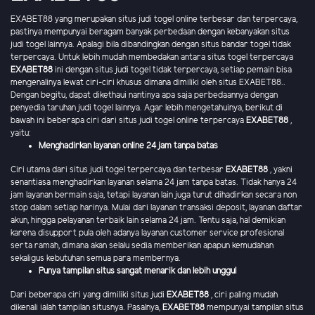
EXABET88 yang merupakan situs judi togel online terbesar dan terpercaya,
pastinya mempunyai beragam banyak perbedaan dengan kebanyakan situs
judi togel lainnya. Apalagi bila dibandingkan dengan situs bandar togel tidak
terpercaya. Untuk lebih mudah membedakan antara situs togel terpercaya
EXABET88
ini dengan situs judi togel tidak terpercaya, setiap pemain bisa
mengenalinya lewat ciri-ciri khusus dimana dimiliki oleh situs EXABET88..
Dengan begitu, dapat dikethaui nantinya apa saja perbedaannya dengan
penyedia taruhan judi togel lainnya. Agar lebih mengetahuinya, berikut di
bawah ini beberapa ciri dari situs judi togel online terpercaya
EXABET88
,
yaitu:
Menghadirkan layanan online 24 jam tanpa batas
Ciri utama dari situs judi togel terpercaya dan terbesar
EXABET88
, yakni
senantiasa menghadirkan layanan selama 24 jam tanpa batas. Tidak hanya 24
jam layanan bermain saja, tetapi layanan lain juga turut dihadirkan secara non
stop dalam setiap harinya. Mulai dari layanan transaksi deposit, layanan daftar
akun, hingga pelayanan terbaik lain selama 24 jam. Tentu saja, hal demikian
karena disupport pula oleh adanya layanan customer service profesional
serta ramah, dimana akan selalu sedia memberikan apapun kemudahan
sekaligus kebutuhan semua para membernya.
Punya tampilan situs sangat menarik dan lebih unggul
Dari beberapa ciri yang dimiliki situs judi
EXABET88
, ciri paling mudah
dikenali ialah tampilan situsnya. Pasalnya,
EXABET88
mempunyai tampilan situs