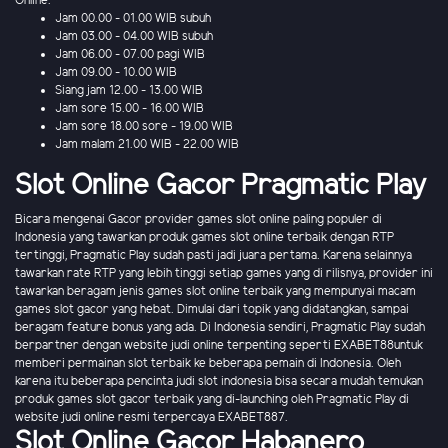
Online.
Jam 00.00 - 01.00 WIB subuh
Jam 03.00 - 04.00 WIB subuh
Jam 06.00 - 07.00 pagi WIB
Jam 09.00 - 10.00 WIB
Siang jam 12.00 - 13.00 WIB
Jam sore 15.00 - 16.00 WIB
Jam sore 18.00 sore - 19.00 WIB
Jam malam 21.00 WIB - 22.00 WIB
Slot Online Gacor Pragmatic Play
Bicara mengenai Gacor provider games slot online paling populer di
Indonesia yang tawarkan produk games slot online terbaik dengan RTP
tertinggi, Pragmatic Play sudah pasti jadi juara pertama. Karena selainnya
tawarkan rate RTP yang lebih tinggi setiap games yang di rilisnya, provider ini
tawarkan beragam jenis games slot online terbaik yang mempunyai macam
games slot gacor yang hebat. Dimulai dari topik yang didatangkan, sampai
beragam feature bonus yang ada. Di Indonesia sendiri, Pragmatic Play sudah
berpartner dengan website judi online terpenting seperti EXABET88untuk
memberi permainan slot terbaik ke beberapa pemain di Indonesia. Oleh
karena itu beberapa pencinta judi slot indonesia bisa secara mudah temukan
produk games slot gacor terbaik yang di-launching oleh Pragmatic Play di
website judi online resmi terpercaya EXABET887.
Slot Online Gacor Habanero