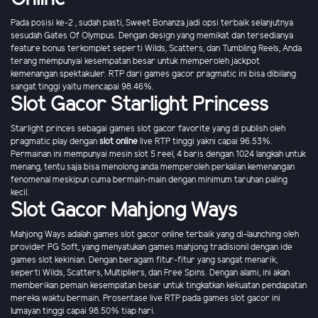
Pada posisi ke-2 , sudah pasti, Sweet Bonanza jadi opsi terbaik selanjutnya
sesudah Gates Of Olympus. Dengan design yang memikat dan tersedianya
feature bonus terkomplet seperti Wilds, Scatters, dan Tumbling Reels, Anda
terang mempunyai kesempatan besar untuk memperoleh jackpot
kemenangan spektakuler. RTP dari games gacor pragmatic ini bisa dibilang
sangat tinggi yaitu mencapai 98.46%.
Slot Gacor Starlight Princess
Starlight princes sebagai games slot gacor favorite yang di publish oleh
pragmatic play dengan
slot online
live RTP tinggi yakni capai 96.53%.
Permainan ini mempunyai mesin slot 5 reel, 4 baris dengan 1024 langkah untuk
menang, tentu saja bisa menolong anda memperoleh perkalian kemenangan
fenomenal meskipun cuma bermain-main dengan minimum taruhan paling
kecil.
Slot Gacor Mahjong Ways
Mahjong Ways adalah games slot gacor online terbaik yang di-launching oleh
provider PG Soft, yang menyatukan games mahjong tradisionil dengan ide
games slot kekinian. Dengan beragam fitur-fitur yang sangat menarik,
seperti Wilds, Scatters, Multipliers, dan Free Spins. Dengan alami, ini akan
memberikan pemain kesempatan besar untuk tingkatkan kekuatan pendapatan
mereka waktu bermain. Prosentase live RTP pada games slot gacor ini
lumayan tinggi capai 98.50% tiap hari.