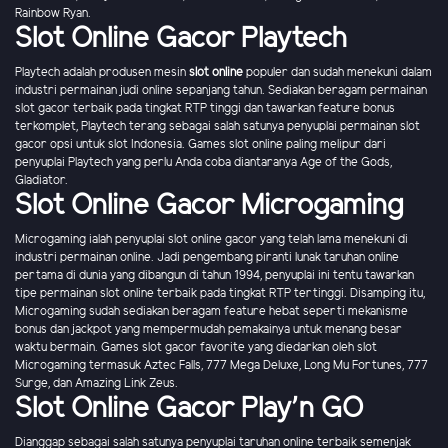
Rainbow Ryan.
Slot Online Gacor Playtech
Playtech adalah produsen mesin
slot online
populer dan sudah menekuni dalam
industri permainan judi online sepanjang tahun. Sediakan beragam permainan
slot gacor terbaik pada tingkat RTP tinggi dan tawarkan feature bonus
terkomplet, Playtech terang sebagai salah satunya penyuplai permainan slot
gacor opsi untuk slot Indonesia. Games slot online paling melipur dari
penyuplai Playtech yang perlu Anda coba diantaranya Age of the Gods,
Gladiator.
Slot Online Gacor Microgaming
Microgaming ialah penyuplai slot online gacor yang telah lama menekuni di
industri permainan online. Jadi pengembang piranti lunak taruhan online
pertama di dunia yang dibangun di tahun 1994, penyuplai ini tentu tawarkan
tipe permainan slot online terbaik pada tingkat RTP tertinggi. Disamping itu,
Microgaming sudah sediakan beragam feature hebat seperti mekanisme
bonus dan jackpot yang mempermudah pemakainya untuk menang besar
waktu bermain. Games slot gacor favorite yang diedarkan oleh slot
Microgaming termasuk Aztec Falls, 777 Mega Deluxe, Long Mu Fortunes, 777
Surge, dan Amazing Link Zeus.
Slot Online Gacor Play'n GO
Dianggap sebagai salah satunya penyuplai taruhan online terbaik semenjak