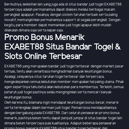
Berikutnya, kelebihan lain yang juga ada di situs bandar judi togel EXABET88
terpercaya adalah permainannya dapat diakses melalui berbagai macam
perangkat apappun. Pasalnya, dengan sistem taruhan terbaik serta paling
inovatif, memungkinkan permainannya support di segala perangkat. Dengan
begitu, para member dapat memainkan judi togel apapun lebih mudah
dilakukan dimana saja serta kapan saja.
Promo Bonus Menarik
EXABET88 Situs Bandar Togel &
Slots Online Terbesar
EXABET88 yang merupakan bandar judi togel terbesar dengan market pasar
terluas, tentu akan senantiasa menghadirkan banyak keuntungan bonus.
Apalagi, selayaknya situs taruhan togel terbesar dan terpercaya,
mengedepankan semua kebutuhan member merupakan hal paling utama. Pihak
agen sepertinya tahu betul akan kebutuhan para membernya. Terlebih, semua
petaruh judi togel pastinya selalu menginginkan serta mencari banyak
keuntungan bonus.
Oleh karena itu, bilamana ingin mendapat keuntungan bonus besar, menarik
serta terlengkap dalam bermain judi togel. Pemain bisa mendapatkannya
dengan bergabung pada EXABET88. Dari seluruh penawaran promo bonus
menarik, pastinya belum tentu dapat penjudi jumpai di situs bandar togel lain
dimana belum terpercaya pula kualitasnya. Adapun beberapa penawaran
promo bonus menarik EXABET88 situs bandar togel terbesar dan