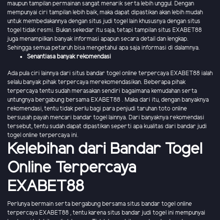
maupun tampilan permainan sangat menarik serta lebih unggul. Dengan
mempunyai ciri tampilan lebih baik, maka dapat dipastikan akan lebih mudah
untuk membedakannya dengan situs judi togel lain khususnya dengan situs
togel tidak resmi. Bukan sekedar itu saja, tetapi tampilan situs EXABET88
juga menampilkan banyak informasi apapun secara detail dan lengkap.
Sehingga semua petaruh bisa mengetahui apa saja informasi di dalamnya.
Senantiasa banyak rekomendasi
Ada pula ciri lainnya dari situs bandar togel online terpercaya EXABET88 ialah
selalu banyak pihak terpercaya merekomendasikan. Beberapa pihak
terpercaya tentu sudah merasakan sendiri bagaimana kemudahan serta
untungnya bergabung bersama EXABET88 . Maka dari itu, dengan banyaknya
rekomendasi, tentu tidak perlu bagi para penjudi taruhan toto online
bersusah payah mencari bandar togel lainnya. Dari banyaknya rekomendasi
tersebut, tentu sudah dapat dipastikan seperti apa kualitas dari bandar judi
togel online terpercaya ini.
Kelebihan dari Bandar Togel
Online Terpercaya
EXABET88
Perlunya bermain serta bergabung bersama situs bandar togel online
terpercaya EXABET88 , tentu karena situs bandar judi togel ini mempunyai