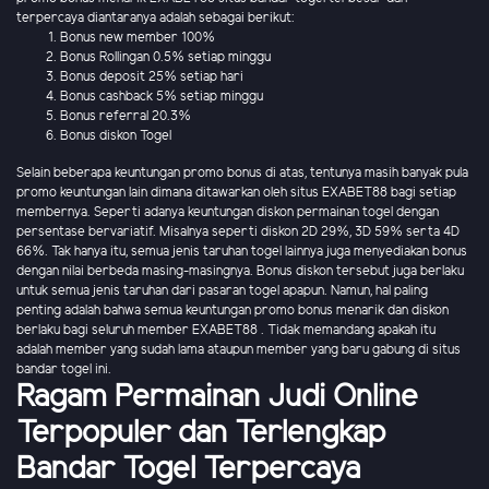
terpercaya diantaranya adalah sebagai berikut:
Bonus new member 100%
Bonus Rollingan 0.5% setiap minggu
Bonus deposit 25% setiap hari
Bonus cashback 5% setiap minggu
Bonus referral 20.3%
Bonus diskon Togel
Selain beberapa keuntungan promo bonus di atas, tentunya masih banyak pula
promo keuntungan lain dimana ditawarkan oleh situs EXABET88 bagi setiap
membernya. Seperti adanya keuntungan diskon permainan togel dengan
persentase bervariatif. Misalnya seperti diskon 2D 29%, 3D 59% serta 4D
66%. Tak hanya itu, semua jenis taruhan togel lainnya juga menyediakan bonus
dengan nilai berbeda masing-masingnya. Bonus diskon tersebut juga berlaku
untuk semua jenis taruhan dari pasaran togel apapun. Namun, hal paling
penting adalah bahwa semua keuntungan promo bonus menarik dan diskon
berlaku bagi seluruh member EXABET88 . Tidak memandang apakah itu
adalah member yang sudah lama ataupun member yang baru gabung di situs
bandar togel ini.
Ragam Permainan Judi Online
Terpopuler dan Terlengkap
Bandar Togel Terpercaya