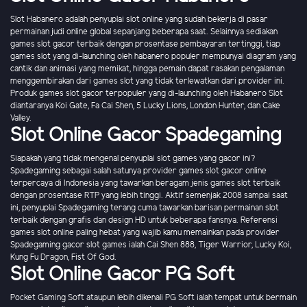
Slot Habanero adalah penyuplai slot online yang sudah bekerja di pasar
permainan judi online global sepanjang beberapa saat. Selainnya sediakan
games slot gacor terbaik dengan prosentase pembayaran tertinggi, tiap
games slot yang di-launching oleh habanero populer mempunyai diagram yang
cantik dan animasi yang memikat, hingga pemain dapat rasakan pengalaman
menggembirakan dari games slot yang tidak terlewatkan dari provider ini.
Produk games slot gacor terpopuler yang di-launching oleh Habanero Slot
diantaranya Koi Gate, Fa Cai Shen, 5 Lucky Lions, London Hunter, dan Cake
Valley.
Slot Online Gacor Spadegaming
Siapakah yang tidak mengenal penyuplai slot games yang gacor ini?
Spadegaming sebagai salah satunya provider games slot gacor online
terpercaya di Indonesia yang tawarkan beragam jenis games slot terbaik
dengan prosentase RTP yang lebih tinggi. Aktif semenjak 2008 sampai saat
ini, penyuplai Spadegaming terang cuma tawarkan barisan permainan slot
terbaik dengan grafis dan design HD untuk beberapa fansnya. Referensi
games slot online paling hebat yang wajib kamu memainkan pada provider
Spadegaming gacor slot games ialah Cai Shen 888, Tiger Warrior, Lucky Koi,
Kung Fu Dragon, Fist Of God.
Slot Online Gacor PG Soft
Pocket Gaming Soft ataupun lebih dikenali PG Soft ialah tempat untuk bermain