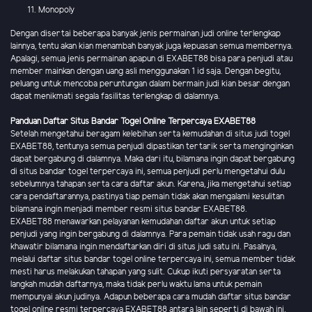
Monopoly
Dengan disertai beberapa banyak jenis permainan judi online terlengkap
lainnya, tentu akan kian menambah banyak juga kepuasan semua membernya.
Apalagi, semua jenis permainan apapun di EXABET88 bisa para penjudi atau
member mainkan dengan uang asli menggunakan 1 id saja. Dengan begitu,
peluang untuk mencoba peruntungan dalam bermain judi kian besar dengan
dapat menikmati segala fasilitas terlengkap di dalamnya.
Panduan Daftar Situs Bandar Togel Online Terpercaya EXABET88
Setelah mengetahui beragam kelebihan serta kemudahan di situs judi togel
EXABET88, tentunya semua penjudi dipastikan tertarik serta menginginkan
dapat bergabung di dalamnya. Maka dari itu, bilamana ingin dapat bergabung
di situs bandar togel terpercaya ini, semua penjudi perlu mengetahui dulu
sebelumnya tahapan serta cara daftar akun. Karena, jika mengetahui setiap
cara pendaftarannya, pastinya tiap pemain tidak akan mengalami kesulitan
bilamana ingin menjadi member resmi situs bandar EXABET88.
EXABET88 menawarkan pelayanan kemudahan daftar akun untuk setiap
penjudi yang ingin bergabung di dalamnya. Para pemain tidak usah ragu dan
khawatir bilamana ingin mendaftarkan diri di situs judi satu ini. Pasalnya,
melalui daftar situs bandar togel online terpercaya ini, semua member tidak
mesti harus melakukan tahapan yang sulit. Cukup ikuti persyaratan serta
langkah mudah daftarnya, maka tidak perlu waktu lama untuk pemain
mempunyai akun judinya. Adapun beberapa cara mudah daftar situs bandar
togel online resmi terpercaya EXABET88 antara lain seperti di bawah ini,