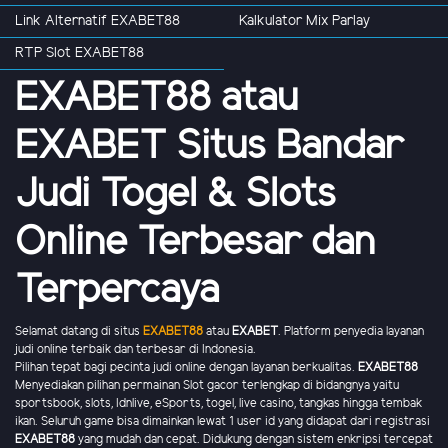
Link Alternatif EXABET88
Kalkulator Mix Parlay
RTP Slot EXABET88
EXABET88 atau
EXABET Situs Bandar
Judi Togel & Slots
Online Terbesar dan
Terpercaya
Selamat datang di situs
EXABET88
atau
EXABET
. Platform penyedia layanan
judi online terbaik dan terbesar di Indonesia.
Pilihan tepat bagi pecinta judi online dengan layanan berkualitas.
EXABET88
Menyediakan pilihan permainan Slot gacor terlengkap di bidangnya yaitu
sportsbook, slots, Idnlive, eSports, togel, live casino, tangkas hingga tembak
ikan. Seluruh game bisa dimainkan lewat 1 user id yang didapat dari registrasi
EXABET88
yang mudah dan cepat. Didukung dengan sistem enkripsi tercepat