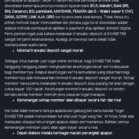
pemabayaran apapun. Seperti halnya metode pembayaran bank lokal,
disediakan beberapa jenisnya meliputi layanan bank
BCA, Mandiri, Bank BRI,
BNI, Danamon, BSI, paninbank, MAYBANK, PEMATA dan E - Wallet seperti OVO,
DANA, GOPAY, LINK AJA
,
QRIS
serta jenis bank lokal lainnya. Tidak hanya itu,
pilihan metode bayar memudahkan lain dimana juga turut disediakan adalah
adanya metode pembayaran aplikasi e-payment atau aplikasi dompet digital.
Perlu pemain ingat pula bahwa melakukan transaksi deposit di EXABET88
sangat terjamin keamanannya. Apalagi, prosesnya sama sekali tidak
membutuhkan waktu lama.
Minimal transaksi deposit sangat murah
Sebagai situs bandar judi togel online terbesar, bagi EXABET88 tidak
tanggung-tanggung dalam menghadirkan keuntungan besar serta kepuasan
bagi membernya. Adapun keuntungan serta kemudahan yang diberikan bagi
membernya ialah menawarkan minimal transaksi deposit sangat murah. Setiap
member hanya perlu melakukan transaksi deposit atau pasang taruhan dengan
cukup bayar 100 rupiah. Keuntungan minimal transaksi deposit ini sendiri
berlaku ketika member memilih jenis pasaran togel manapun.
Kemenangan setiap member akan dibayar secara fair dan real
Hal tidak kalah menarik lainnya apabila bergabung bersama bandar togel
EXABET88 adalah menyediakan taruhan judi togel yang fair. Artinya, tidak ada
manipulasi ataupun kecurangan apapun dalam permainannya. Bahkan, semua
kemenangan member pasti akan agen bayar secara real.
Dapat diakses melalui berbagai macam perangkat apapun