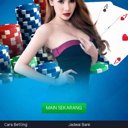
MAIN SEKARANG
Cara Betting
Jadwal Bank